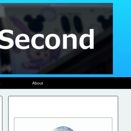
ル
About