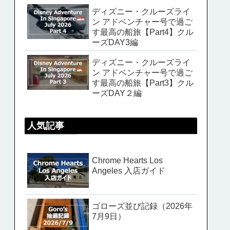
ディズニー・クルーズライ
ン アドベンチャー号で過ご
す最高の船旅【Part4】クル
ーズDAY3編
ディズニー・クルーズライ
ン アドベンチャー号で過ご
す最高の船旅【Part3】クル
ーズDAY２編
人気記事
Chrome Hearts Los
Angeles 入店ガイド
ゴローズ並び記録（2026年
7月9日）