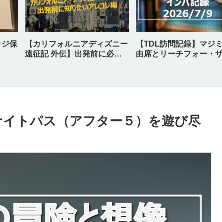
ッジ保
【カリフォルニアディズニー
【TDL訪問記録】マジ
遠征記 外伝】出発前に必ず
由席とリーチフォー・
知りたい DLR／DCA情報ま
ターズ
とめ（2025.11時点）
ナイトパス（アフター５）を遊び尽