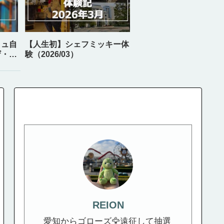
ミュ自
【人生初】シェフミッキー体
ザ・ス
験（2026/03）
REION
愛知からゴローズ🦅遠征して抽選