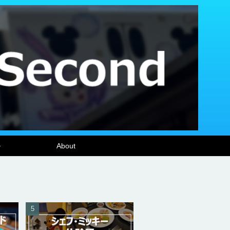
ル
About