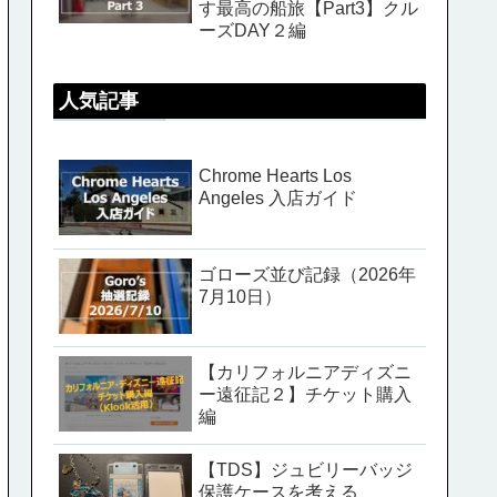
す最高の船旅【Part3】クル
ーズDAY２編
人気記事
Chrome Hearts Los
Angeles 入店ガイド
ゴローズ並び記録（2026年
7月10日）
【カリフォルニアディズニ
ー遠征記２】チケット購入
編
【TDS】ジュビリーバッジ
保護ケースを考える