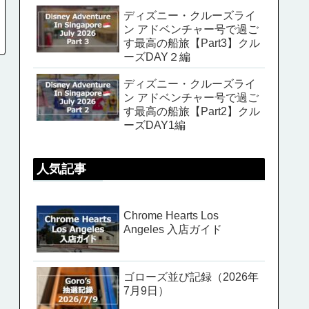
ディズニー・クルーズライ
ン アドベンチャー号で過ご
す最高の船旅【Part3】クル
ーズDAY２編
ディズニー・クルーズライ
ン アドベンチャー号で過ご
す最高の船旅【Part2】クル
ーズDAY1編
人気記事
Chrome Hearts Los
Angeles 入店ガイド
ゴローズ並び記録（2026年
7月9日）