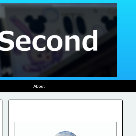
ル
About