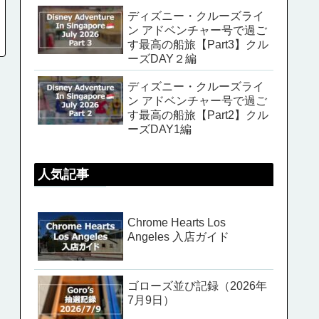
ディズニー・クルーズライ
ン アドベンチャー号で過ご
す最高の船旅【Part3】クル
ーズDAY２編
ディズニー・クルーズライ
ン アドベンチャー号で過ご
す最高の船旅【Part2】クル
ーズDAY1編
人気記事
Chrome Hearts Los
Angeles 入店ガイド
ゴローズ並び記録（2026年
7月9日）