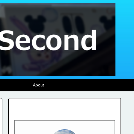
ル
About