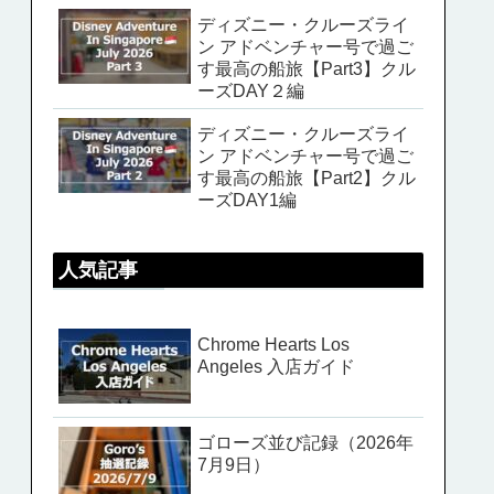
ディズニー・クルーズライ
ン アドベンチャー号で過ご
す最高の船旅【Part3】クル
ーズDAY２編
ディズニー・クルーズライ
ン アドベンチャー号で過ご
す最高の船旅【Part2】クル
ーズDAY1編
人気記事
Chrome Hearts Los
Angeles 入店ガイド
ゴローズ並び記録（2026年
7月9日）