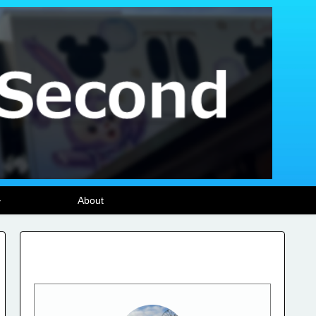
ル
About