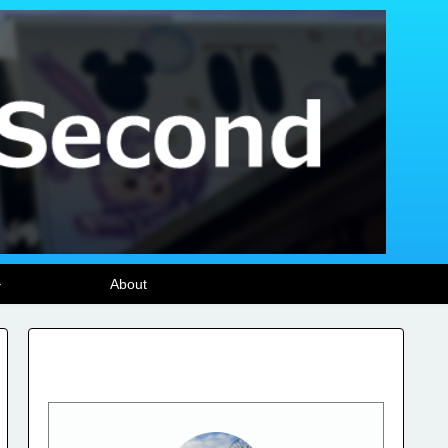
ル
About