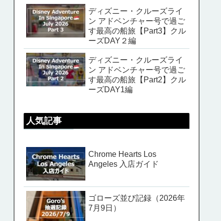
ディズニー・クルーズライ
ン アドベンチャー号で過ご
す最高の船旅【Part3】クル
ーズDAY２編
ディズニー・クルーズライ
ン アドベンチャー号で過ご
す最高の船旅【Part2】クル
ーズDAY1編
人気記事
Chrome Hearts Los
Angeles 入店ガイド
ゴローズ並び記録（2026年
7月9日）