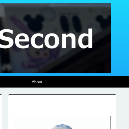
ル
About