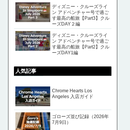
ディズニー・クルーズライ
ン アドベンチャー号で過ご
す最高の船旅【Part3】クル
ーズDAY２編
ディズニー・クルーズライ
ン アドベンチャー号で過ご
す最高の船旅【Part2】クル
ーズDAY1編
人気記事
Chrome Hearts Los
Angeles 入店ガイド
ゴローズ並び記録（2026年
7月9日）