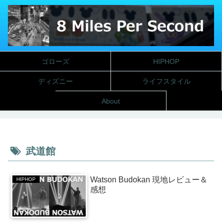
ゴローズ
HIPHOP
ディズニー
ライフスタイル
About
武道館
Watson Budokan 現地レビュー＆
HIPHOP
感想