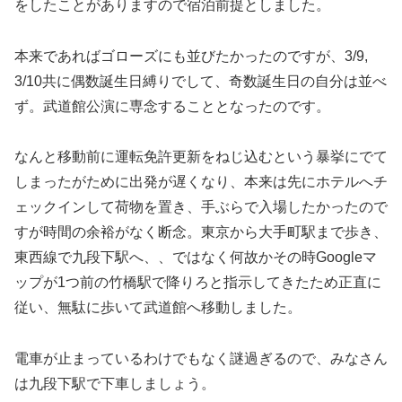
をしたことがありますので宿泊前提としました。
本来であればゴローズにも並びたかったのですが、3/9,
3/10共に偶数誕生日縛りでして、奇数誕生日の自分は並べ
ず。武道館公演に専念することとなったのです。
なんと移動前に運転免許更新をねじ込むという暴挙にでて
しまったがために出発が遅くなり、本来は先にホテルへチ
ェックインして荷物を置き、手ぶらで入場したかったので
すが時間の余裕がなく断念。東京から大手町駅まで歩き、
東西線で九段下駅へ、、ではなく何故かその時Googleマ
ップが1つ前の竹橋駅で降りろと指示してきたため正直に
従い、無駄に歩いて武道館へ移動しました。
電車が止まっているわけでもなく謎過ぎるので、みなさん
は九段下駅で下車しましょう。