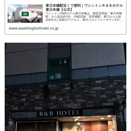
東日本橋駅近くで便利｜ワシントンＲ＆Ｂホテル
東日本橋【公式】
ワシントンR&Bホテル東日本橋は、都営浅草線「東日本橋
駅」から徒歩約3分、JR総武線「浅草橋駅」東口からも徒
歩約5分と抜群のアクセス。東京スカイツリータウン®や東
京ドームシティへ約15分で移動可能、観光・ビジネスに最
適です。
www.washingtonhotel.co.jp