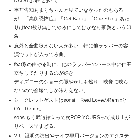
DADAは3曲と多い。
事前告知あまりちゃんと見ていなかったのもある
が、「高所恐怖症」「Get Back」「One Shot」あた
りはfeat被り無しでやるにしてはかなり豪勢という印
象。
意外と全曲歌えない人が多い。特に他ラッパーの客
演でワトが入ってる曲。
feat系の曲やる時に、他のラッパーのバース中に仁王
立ちしてたりするのが好き。
ディズニーのショーの賑やかしも然り。映像に映ら
ないので会場でしか味わえない。
シークレットゲストはsonsi。Real LoveのRemixと
OYJ Remix。
sonsiもう武道館立って次POP YOURSって成り上が
りペース早すぎる。
VJ、証明の演出やライブ専用バージョンのエクステ