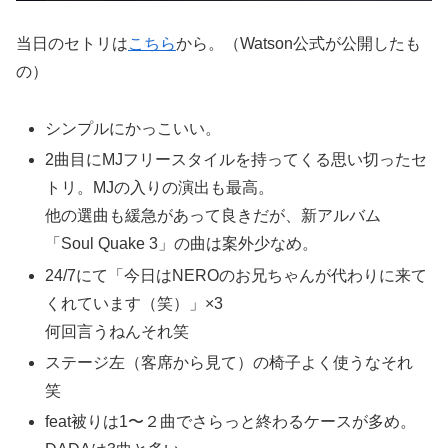
当日のセトリは
こちら
から。（Watson公式が公開したも
の）
シンプルにかっこいい。
2曲目にMJフリースタイルを持ってくる思い切ったセ
トリ。MJの入りの演出も最高。
他の選曲も緩急があって良きだが、新アルバム
「Soul Quake 3」の曲は案外少なめ。
24/7にて「今日はNEROのお兄ちゃんが代わりに来て
くれています（笑）」×3
何回言うねんそれ笑
ステージ左（客席から見て）の椅子よく使うなそれ
笑
feat被りは1〜２曲でさらっと終わるケースが多め。