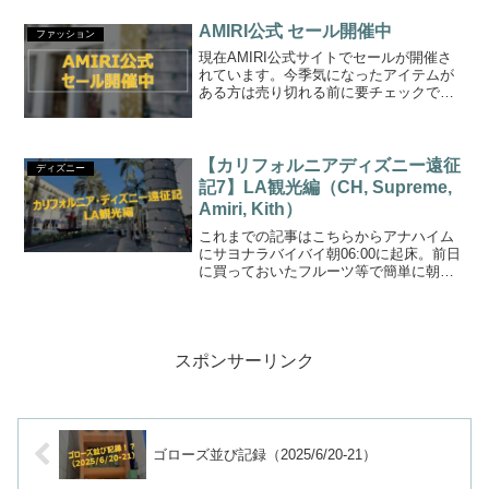
Eye Patch NAGOYA OPEN4/25にBLack
EyePatch...
AMIRI公式 セール開催中
ファッション
現在AMIRI公式サイトでセールが開催さ
れています。今季気になったアイテムが
ある方は売り切れる前に要チェックで
す。AMIRIのアイテムは注文前に必ずア
イテムページの”CARE AND
MAINTENANCE”を読んでください。拘っ
て作られて...
【カリフォルニアディズニー遠征
ディズニー
記7】LA観光編（CH, Supreme,
Amiri, Kith）
これまでの記事はこちらからアナハイム
にサヨナラバイバイ朝06:00に起床。前日
に買っておいたフルーツ等で簡単に朝食
を済ませ、パッキングしたら3泊お世話に
なったヒルトンアナハイムに別れを告げ
ます。チェックアウトはフロントにてカ
ードを返却したら...
スポンサーリンク
ゴローズ並び記録（2025/6/20-21）