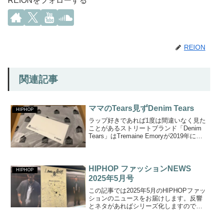
REIONをフォローする
REION
関連記事
ママのTears見ずDenim Tears
HIPHOP
ラップ好きであれば1度は間違いなく見た
ことがあるストリートブランド「Denim
Tears」はTremaine Emoryが2019年に創
設しました。EmoryはかつてSupremeの
クリエイティブ・ディレクターを務めて
いたことでも有名で、...
HIPHOP ファッションNEWS
HIPHOP
2025年5月号
この記事では2025年5月のHIPHOPファッ
ションのニュースをお届けします。反響
とネタがあればシリーズ化しますので是
非黄色い歓声をお待ちしてます。Black