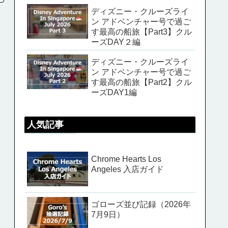
ディズニー・クルーズライ
ン アドベンチャー号で過ご
す最高の船旅【Part3】クル
ーズDAY２編
ディズニー・クルーズライ
ン アドベンチャー号で過ご
す最高の船旅【Part2】クル
ーズDAY1編
人気記事
Chrome Hearts Los
Angeles 入店ガイド
ゴローズ並び記録（2026年
7月9日）