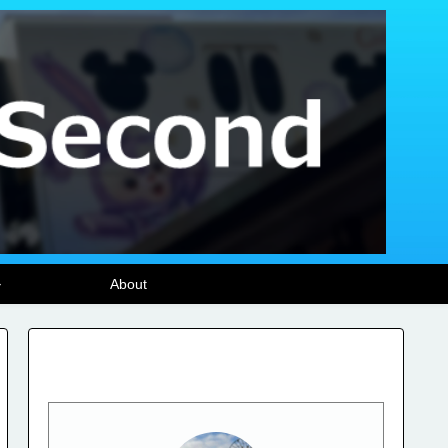
ル
About