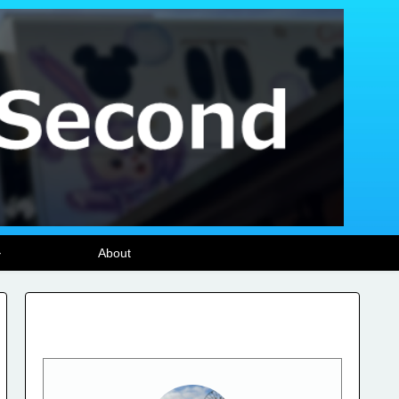
ル
About