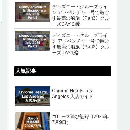
ディズニー・クルーズライ
ン アドベンチャー号で過ご
す最高の船旅【Part3】クル
ーズDAY２編
ディズニー・クルーズライ
ン アドベンチャー号で過ご
す最高の船旅【Part2】クル
ーズDAY1編
人気記事
Chrome Hearts Los
Angeles 入店ガイド
ゴローズ並び記録（2026年
7月9日）