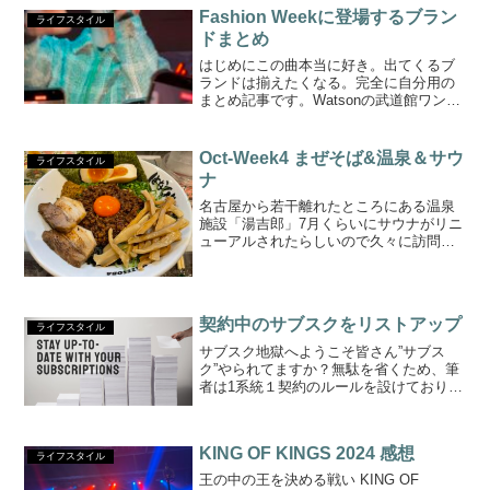
Fashion Weekに登場するブラン
ライフスタイル
ドまとめ
はじめにこの曲本当に好き。出てくるブ
ランドは揃えたくなる。完全に自分用の
まとめ記事です。Watsonの武道館ワンマ
ンはこのあたりを着ていこう。Denim
TearsMASUDoubletRhudeBREATHRRR1
23SATOSHI NA...
Oct-Week4 まぜそば&温泉＆サウ
ライフスタイル
ナ
名古屋から若干離れたところにある温泉
施設「湯吉郎」7月くらいにサウナがリニ
ューアルされたらしいので久々に訪問し
てきました。珍しく有給（残業調整…）
を取得したため、平日真っ昼間の極上リ
ラックスタイムを求め。湯吉郎自体は何
度か訪問経験ありですが...
契約中のサブスクをリストアップ
ライフスタイル
サブスク地獄へようこそ皆さん”サブス
ク”やられてますか？無駄を省くため、筆
者は1系統１契約のルールを設けておりま
して、過去の経験を踏まえた最新のサブ
スク状況を皆様と共有できればと思いま
す。こうやって整理してみると結構高く
KING OF KINGS 2024 感想
ね…。携帯電話 - ...
ライフスタイル
王の中の王を決める戦い KING OF