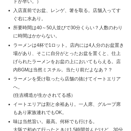
ドが早い。）
入店直前でお盆、レンゲ、箸を取る。店舗入ってす
ぐ右に水あり。
所要時間は40～50人並びで30分くらい？人数のわり
に時間はかからない。
ラーメンは4杯で1ロット。店内には4人分のお盆置き
場があり、そこに自分がとったお盆を置くと、仕上
げられたラーメンをお盆の上においてもらえる。店
内BGMは当然ミスチル。当たり前だよなあ？？
ラーメンを受け取ったら店舗の抜けてイートエリア
へ。
(住吉構造が生かされてる感）
イートエリアは割と余裕あり。一人席、グループ席
もあり家族連れでもOK。
味は当然旨い。最高。何杯でも行ける。
大阪で初めて行ったときは1.5時間並んだけど、30分