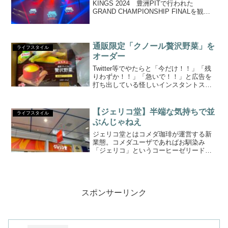
KINGS 2024 豊洲PITで行われた
GRAND CHAMPIONSHIP FINALを観戦
してきたので僭越ながら細かくレビュー
させて頂きます！この記事は大会のネタ
バレを含みますので、まだ見ていな...
通販限定「クノール贅沢野菜」を
ライフスタイル
オーダー
Twitter等でやたらと「今だけ！！」「残
りわずか！！」「急いで！！」と広告を
打ち出している怪しいインスタントスー
プ「クノール贅沢野菜」シリーズをご存
知でしょうか。怪しいも何もスーパーで
手軽に購入できると言えばクノールのス
【ジェリコ堂】半端な気持ちで並
ライフスタイル
ープを置いて他に...
ぶんじゃねえ
ジェリコ堂とはコメダ珈琲が運営する新
業態。コメダユーザであればお馴染み
「ジェリコ」というコーヒーゼリードリ
ンク（昔グリコが販売したドロリッチに
近い）に特化した店舗で、様々なカスタ
マイズにより好みのゼリードリンクを楽
しめます。１号店はなんと香...
スポンサーリンク