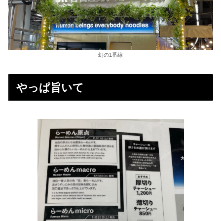
幻の1番線
やっぱ旨いて