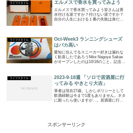
ーの詳細はこちらからチケットは手数料
エルメスで香水を買ってみよう
ライフスタイル
込み7,9...
エルメスで香水買ってみよう皆さんは香
水付ける派ですか？付けない派ですか？
自分の人生における１番の失敗は身だし
なみに興味を持つのが大学４年生とあま
りにも遅かったことと、両親の影響もあ
るのですが過度な倹約思考だったこと。
大学時代にバイトでためた...
Oct-Week3 ランニングシューズ
ライフスタイル
はバカ高い
愛知に住んでるスニーカー好きは漏れな
く歓喜したであろうNike Nagoya Sakae
がオープンしたのは10/18のこと。記念品
として作成された七宝焼のピンズはお値
段15,000円でありながら即完売だったら
しい。凄い。入店すると入り口で貰...
2023-9-18週 「ソロで居酒屋に行
ライフスタイル
ってみる やきとり大吉」
筆者は現在27歳。しかしポリシーとして
飲酒経験は今まで1度もありません。ネタ
に困ったら使いますが…。居酒屋に行っ
ても当然のようにソフドリです。烏龍茶
が旨い。ただ流石に酒飲まないのにソロ
で居酒屋に行くのは勇気が必要です。店
としてはあまり美味し...
スポンサーリンク