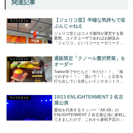
関連記事
【ジェリコ堂】半端な気持ちで並
ライフスタイル
ぶんじゃねえ
ジェリコ堂とはコメダ珈琲が運営する新
業態。コメダユーザであればお馴染み
「ジェリコ」というコーヒーゼリードリ
ンク（昔グリコが販売したドロリッチに
近い）に特化した店舗で、様々なカスタ
マイズにより好みのゼリードリンクを楽
通販限定「クノール贅沢野菜」を
ライフスタイル
しめます。１号店はなんと香...
オーダー
Twitter等でやたらと「今だけ！！」「残
りわずか！！」「急いで！！」と広告を
打ち出している怪しいインスタントスー
プ「クノール贅沢野菜」シリーズをご存
知でしょうか。怪しいも何もスーパーで
手軽に購入できると言えばクノールのス
10/13 ENLIGHTENMENT 2 名古
ライフスタイル
ープを置いて他に...
屋公演
愛知を代表するラッパー「AK-69」の
ENLIGHTENMENT 2 名古屋公演に参戦し
てきましたので、これから参戦予定の
方、まだチケットを買おうか悩んでいる
方向けにレポートをお届けします。ツア