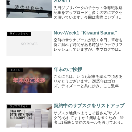
2025/11
先日ジブリパークのチケット争奪戦攻略
記事をアップロードし多くの方にアクセ
ス頂いています。今回は実際にジブリパ
ークへ行ってきましたので、効率の良い
回り方も含めて細かく紹介していきま
す。前回の記事はこちらから交通手段今
Nov-Week1 “Kiwami Sauna”
ライフスタイル
回は地下鉄+リニモで移動し...
空前のサウナブームが続く今日、筆者も
例に漏れず時間がある時はサウナでリフ
レッシュしていますが、本ブログでは当
然毎回同じサウナを訪問するなんて論
外。ということで今日も今日とてチャレ
ンジ。名古屋市営地下鉄 鶴舞線の浅間町
駅から徒歩5分程に位置す...
年末のご挨拶
HIPHOP
こんにちは。いつも記事を読んで頂きあ
りがとうございます。2025年はゴロー
ズ、ディズニーと共に歩み、ここ数年で
最も充実した1年だったと思います。他方
でMCバトルやフェス等のHIPHOPの現場
に通う回数は少なくなり、1年ちょっとで
趣向が変化し...
契約中のサブスクをリストアップ
ライフスタイル
サブスク地獄へようこそ皆さん”サブス
ク”やられてますか？無駄を省くため、筆
者は1系統１契約のルールを設けておりま
して、過去の経験を踏まえた最新のサブ
スク状況を皆様と共有できればと思いま