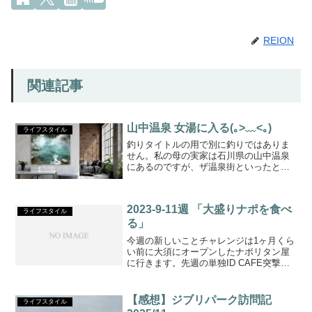
REION
関連記事
山中温泉 女湯に入る(｡>﹏<｡)
ライフスタイル
釣りタイトルの用で別に釣りではありま
せん。私の母の実家は石川県の山中温泉
にあるのですが、ザ温泉街といったとこ
ろで家に風呂はない方も多く、毎日の入
浴は温泉で行うという優雅な地域でし
て、自分も訪問の際には必ず温泉に入る
2023-9-11週 「大盛りナポを食べ
わけです。さて山中温泉には...
ライフスタイル
る」
今週の新しいことチャレンジは1ヶ月くら
い前に大須にオープンしたナポリタン屋
に行きます。先週の単独ID CAFE突撃と
比べれば精神的なダメージは無に等しい
です。塩釜口にある行きつけのヘアサロ
ンでバッチリ髪型をキメ、鶴舞線で上前
【感想】ジブリパーク訪問記
ライフスタイル
津に向かいます。...