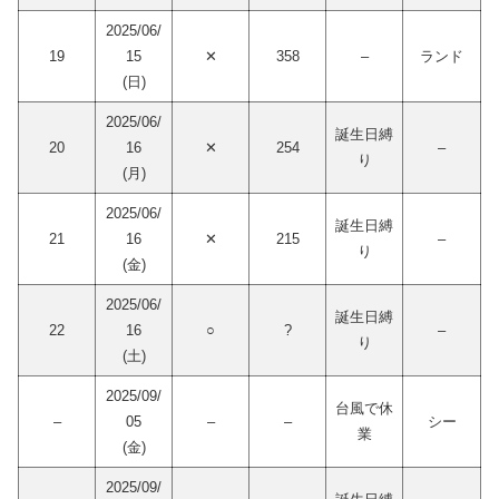
2025/06/
19
15
✕
358
–
ランド
(日)
2025/06/
誕生日縛
20
16
✕
254
–
り
(月)
2025/06/
誕生日縛
21
16
✕
215
–
り
(金)
2025/06/
誕生日縛
22
16
○
?
–
り
(土)
2025/09/
台風で休
–
05
–
–
シー
業
(金)
2025/09/