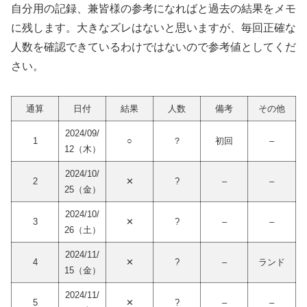
自分用の記録、兼皆様の参考になればと過去の結果をメモ
に残します。大きなズレはないと思いますが、毎回正確な
人数を確認できているわけではないので参考値としてくだ
さい。
通算
日付
結果
人数
備考
その他
2024/09/
1
○
？
初回
–
12（木）
2024/10/
2
✕
?
–
–
25（金）
2024/10/
3
✕
?
–
–
26（土）
2024/11/
4
✕
?
–
ランド
15（金）
2024/11/
5
✕
?
–
–