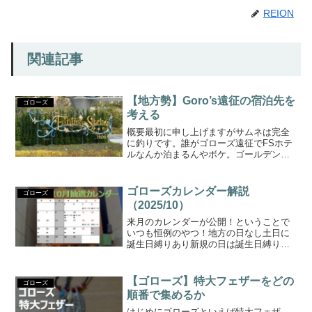
REION
関連記事
【地方勢】Goro’s遠征の宿泊先を
ゴローズ
考える
概要最初に申し上げますがサムネは完全
に釣りです。誰がゴローズ遠征でFSホテ
ルなんか泊まるんやボケ。ゴールデンウ
ィークでゴローズ抽選に連続チャレンジ
できるチャンスが到来しています。自分
は有給も使って11連休。流石に毎日並ぶ
ゴローズカレンダー解説
ゴローズ
（金銭的）体力はあり...
（2025/10）
来月のカレンダーが公開！ということで
いつも恒例のやつ！地方の日なし土日に
誕生日縛りあり新規の日は誕生日縛りあ
り海外勢の日あり月末はお休み土日に誕
生日縛りがあるのは良いようで地方勢に
とっては全然良くない…。並びやすいと
【ゴローズ】特大フェザーをどの
ゴローズ
いえば並びやすいですが、...
順番で集めるか
はじめにゴローズといえば特大フェザ