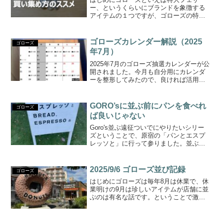
ー、というくらいにブランドを象徴する
アイテムの１つですが、ゴローズの特大
フェザーは1入店につき1枚しか購入でき
ません。従い1枚ずつ集めていくのです
が、最初のうちは集める順番により組み
ゴローズカレンダー解説（2025
ゴローズ
方の制約が発生するため、...
年7月）
2025年7月のゴローズ抽選カレンダーが公
開されました。今月も自分用にカレンダ
ーを整形してみたので、良ければ活用し
てみてください。特徴を整理すると以下
の通り。地方の日、初回日なし。海外在
住者の日あり。月前半は1月～6月の誕生
GORO’sに並ぶ前にパンを食べれ
ゴローズ
日縛り、月後半は...
ば良いじゃない
Goro's並ぶ遠征ついでにやりたいシリー
ズということで、原宿の「パンとエスプ
レッソと」に行って参りました。並ぶ前
にテンション上げられる、かつ事前にラ
ンチ兼みたいな感じでスムーズにディズ
ニーランドへ行けるため、遠征勢の皆さ
2025/9/6 ゴローズ並び記録
ゴローズ
んの楽しみの１つに...
はじめにゴローズは毎年8月は休業で、休
業明けの9月は珍しいアイテムが店舗に並
ぶのは有名な話です。ということで激戦
必死の並びに参加したので詳しく記載し
ます。どんな日？いつもの通り舞浜から
移動2025/9/6（土）は1月～6月の誕生日