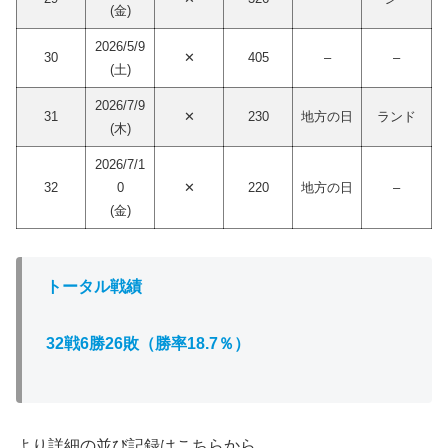
(金)
2026/5/9
30
✕
405
–
–
(土)
2026/7/9
31
✕
230
地方の日
ランド
(木)
2026/7/1
32
0
✕
220
地方の日
–
(金)
トータル戦績
32戦6勝26敗（勝率18.7％）
より詳細の並び記録はこちらから。