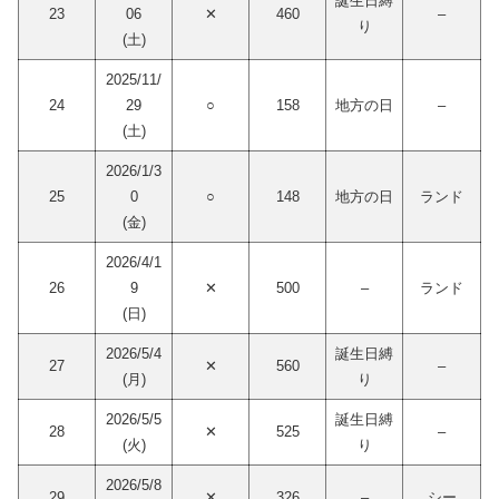
誕生日縛
23
06
✕
460
–
り
(土)
2025/11/
24
29
○
158
地方の日
–
(土)
2026/1/3
25
0
○
148
地方の日
ランド
(金)
2026/4/1
26
9
✕
500
–
ランド
(日)
2026/5/4
誕生日縛
27
✕
560
–
(月)
り
2026/5/5
誕生日縛
28
✕
525
–
(火)
り
2026/5/8
29
✕
326
–
シー